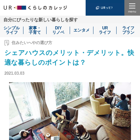
Menu
自分にぴったりな新しい暮らしを探す
シンプル
家事・
DIY
UR
ライフ
エンタメ
ライフ
子育て
リノベ
ライフ
プラン
住みたいへやの選び方
シェアハウスのメリット・デメリット。快
適な暮らしのポイントは？
2021.03.03