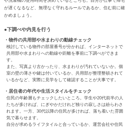
や洗濯機の使用時間を決めているところも。自分が仕事で帰宅
が遅くなるなど、無理なく守れるルールであるか、住む前に確
かめましょう。
●下調べや内見を行う
・物件の共用部や水まわりの動線チェック
検討している物件の部屋番号が分かれば、インターネットで
共用部や水まわりへの動線や距離を事前に下調べができま
す。
また、写真より古かったり、水まわりが汚れていないか。個
室の壁の薄さや鍵は付いているか、共用部が整理整頓されて
いるかなど、実際に見学をして確認することが大事です。
・居住者の年代や生活スタイルをチェック
住民の年齢層もチェックしたいところ。学生や20代前半の人
たちが多ければ、にぎやかだけれど独りの寂しさは紛らわさ
れます。一方、30代以降の住民が多ければ、落ち着いた雰囲
気で暮らせます。
自分が求めるライフタイルと合っているか、運営会社や住民