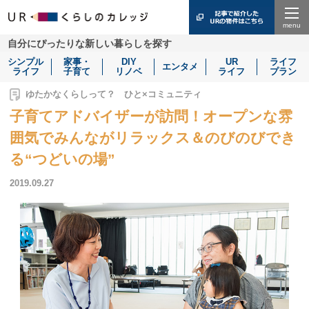
Menu
自分にぴったりな新しい暮らしを探す
シンプル
家事・
DIY
UR
ライフ
エンタメ
ライフ
子育て
リノベ
ライフ
プラン
ゆたかなくらしって？ ひと×コミュニティ
子育てアドバイザーが訪問！オープンな雰
囲気でみんながリラックス＆のびのびでき
る“つどいの場”
2019.09.27