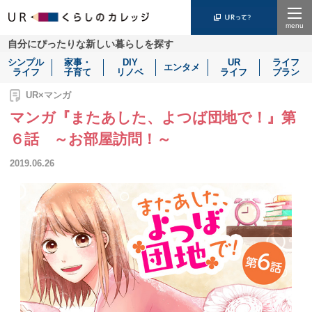
Menu
自分にぴったりな新しい暮らしを探す
シンプル
家事・
DIY
UR
ライフ
エンタメ
ライフ
子育て
リノベ
ライフ
プラン
UR×マンガ
マンガ『またあした、よつば団地で！』第
６話 ～お部屋訪問！～
2019.06.26