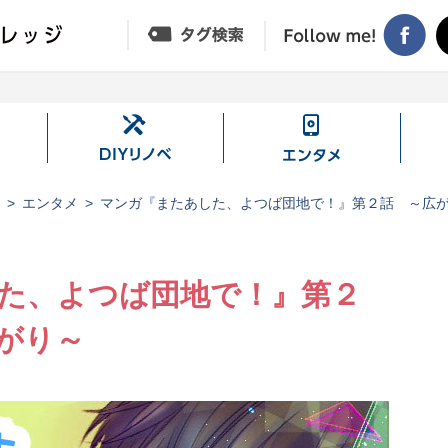
DIY
エ
リ
ン
ノ
タ
ジ
エンタメ
マンガ『またあした、よつば団地で！』第２話 ～広
ベ
メ
た、よつば団地で！』第２
がり～