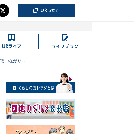
UR
ラ
ラ
イ
イ
フ
がるつながり～
フ
プ
ラ
ン