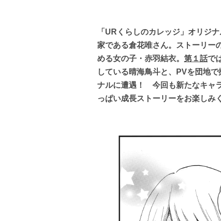
「URくらしのカレッジ」オリジ
家である倉花唯さん。ストーリー
める女の子・赤羽結衣。
第１話
で
している晴海鳥斗と、PVを団地
ナルに遭遇！ 今回も新たなキャ
っぱい成長ストーリーをお楽しみ