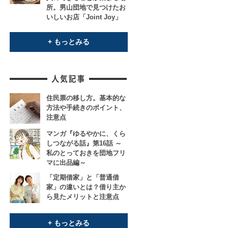
所。男山団地で見つけたお
いしいお店「Joint Joy」
+ もっとみる
住民票の移し方。基本的な
方法や手続きのポイント、
注意点
マンガ『ゆるやかに、くら
しつながる話』第16話 ～
私のとっておきを団地フリ
マに出品編～
「定期借家」と「普通借
家」の違いとは？借り主か
ら見たメリットと注意点
+ もっとみる