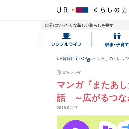
自分にぴったりな新しい暮らしを探す
シ
家
ン
事・
プ
子
UR賃貸住宅TOP
くらしのカレッ
ル
育
ラ
て
UR×マンガ
イ
マンガ『またあし
フ
話 ～広がるつな
2019.04.17