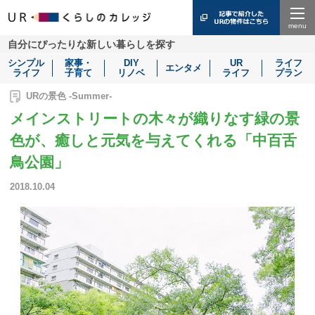
Menu
自分にぴったりな新しい暮らしを探す
シンプル
家事・
DIY
UR
ライフ
エンタメ
ライフ
子育て
リノベ
ライフ
プラン
URの景色 -Summer-
メインストリートの木々が織りなす緑の景
色が、癒しと元気を与えてくれる「中百舌
鳥公園」
2018.10.04