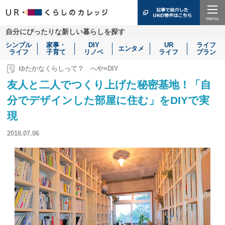
Menu
自分にぴったりな新しい暮らしを探す
シンプル
家事・
DIY
UR
ライフ
エンタメ
ライフ
子育て
リノベ
ライフ
プラン
ゆたかなくらしって？ へや×DIY
友人と二人でつくり上げた秘密基地！「自
分でデザインした部屋に住む」をDIYで実
現
2018.07.06