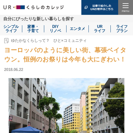
Menu
自分にぴったりな新しい暮らしを探す
シンプル
家事・
DIY
UR
ライフ
エンタメ
ライフ
子育て
リノベ
ライフ
プラン
ゆたかなくらしって？ ひと×コミュニティ
ヨーロッパのように美しい街、幕張ベイタ
ウン。恒例のお祭りは今年も大にぎわい！
2018.06.22