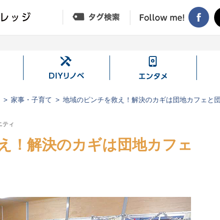
DIY
エ
リ
ン
ノ
タ
ジ
家事・子育て
地域のピンチを救え！解決のカギは団地カフェと
ベ
メ
ニティ
え！解決のカギは団地カフェ