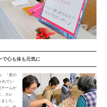
ーで心も体も元気に
の、「星の
かれてい
営チームが
に、カレ
きました。