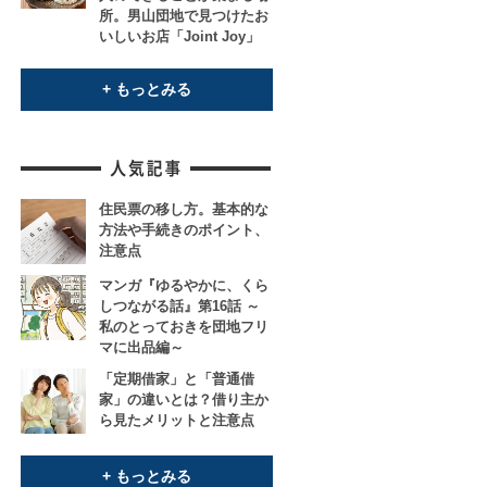
所。男山団地で見つけたお
いしいお店「Joint Joy」
+ もっとみる
住民票の移し方。基本的な
方法や手続きのポイント、
注意点
マンガ『ゆるやかに、くら
しつながる話』第16話 ～
私のとっておきを団地フリ
マに出品編～
「定期借家」と「普通借
家」の違いとは？借り主か
ら見たメリットと注意点
+ もっとみる