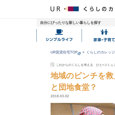
自分にぴったりな新しい暮らしを探す
シ
家
ン
事・
プ
子
UR賃貸住宅TOP
くらしのカレッ
ル
育
ラ
て
これからのくらしを考える ひと×コミュ
イ
地域のピンチを救
フ
と団地食堂？
2018.03.02