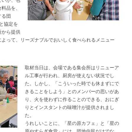
ないが、包
食料品を、
する団
と協定を
所から提供
によって、リーズナブルでおいしく食べられるメニュー
取材当日は、会場である集会所はリニューア
ル工事が行われ、厨房が使えない状況でし
た。しかし、「こういった時でも休まずにで
きることをしよう」とのメンバーの思いがあ
り、火を使わずに作ることのできる、おにぎ
りとインスタントの味噌汁が提供されまし
た。
うれしいことに、「星の原カフェ」と「星の
原やすらぎ食堂」には、団地住民だけでな