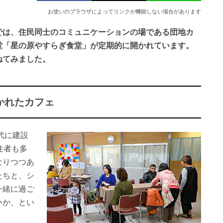
お使いのブラウザによってリンクが機能しない場合があります
では、住民同士のコミュニケーションの場である団地カ
堂「星の原やすらぎ食堂」が定期的に開かれています。
ねてみました。
かれたカフェ
代に建設
住者も多
なりつつあ
たちと、シ
一緒に過ご
いか、とい