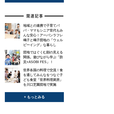
地域との連携で子育てパ
パ・ママもシニア世代もみ
んな安心！アーバンラフレ
鳴子と鳴子団地の「ウェル
ビーイング」な暮らし
団地ではぐくむ顔の見える
関係。遊びながら学ぶ「防
災×ASOBI FES」！
世界各国の料理で交流！食
を通してみんなをつなぐ子
ども食堂「世界料理厨房」
を川口芝園団地で実施
+ もっとみる