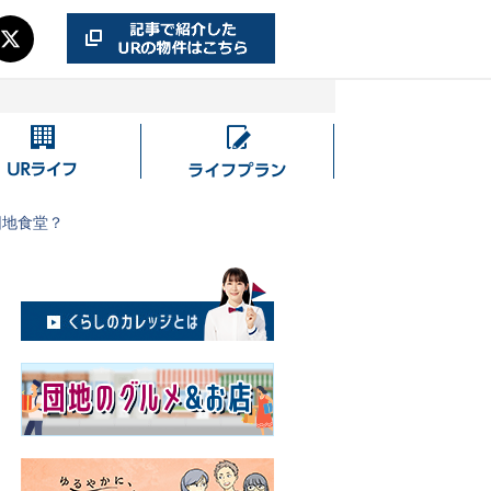
UR
ラ
ラ
イ
イ
フ
団地食堂？
フ
プ
ラ
ン