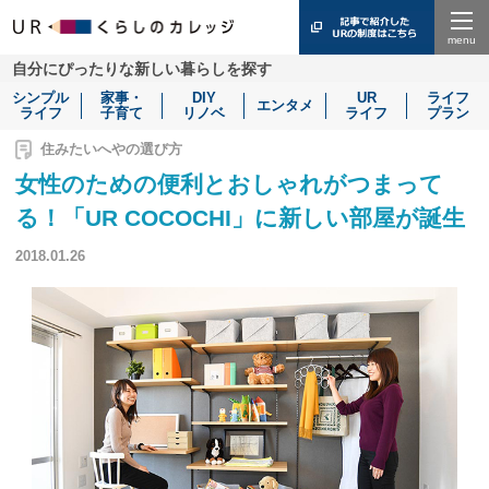
Menu
自分にぴったりな新しい暮らしを探す
シンプル
家事・
DIY
UR
ライフ
エンタメ
ライフ
子育て
リノベ
ライフ
プラン
住みたいへやの選び方
女性のための便利とおしゃれがつまって
る！「UR COCOCHI」に新しい部屋が誕生
2018.01.26