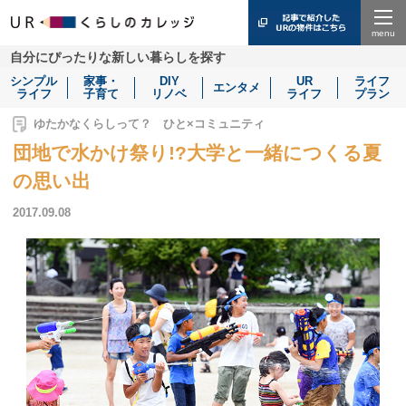
Menu
自分にぴったりな新しい暮らしを探す
シンプル
家事・
DIY
UR
ライフ
エンタメ
ライフ
子育て
リノベ
ライフ
プラン
ゆたかなくらしって？ ひと×コミュニティ
団地で水かけ祭り!?大学と一緒につくる夏
の思い出
2017.09.08