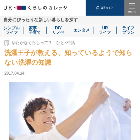
Menu
自分にぴったりな新しい暮らしを探す
シンプル
家事・
DIY
UR
ライフ
エンタメ
ライフ
子育て
リノベ
ライフ
プラン
ゆたかなくらしって？ ひと×生活
洗濯王子が教える、知っているようで知ら
ない洗濯の知識
2017.04.14