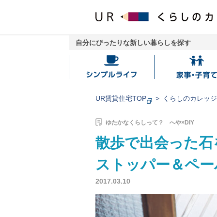
自分にぴったりな新しい暮らしを探す
シ
家
ン
事・
プ
子
UR賃貸住宅TOP
くらしのカレッ
ル
育
ラ
て
ゆたかなくらしって？ へや×DIY
イ
散歩で出会った石
フ
ストッパー＆ペー
2017.03.10