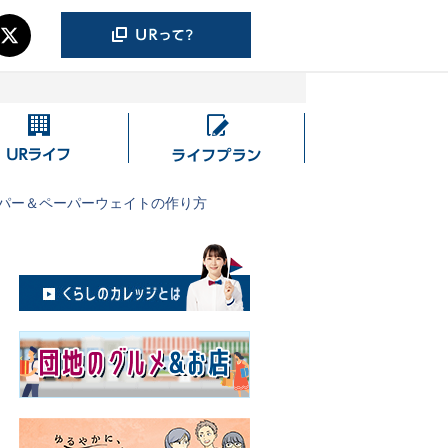
UR
ラ
ラ
イ
イ
フ
パー＆ペーパーウェイトの作り方
フ
プ
ラ
ン