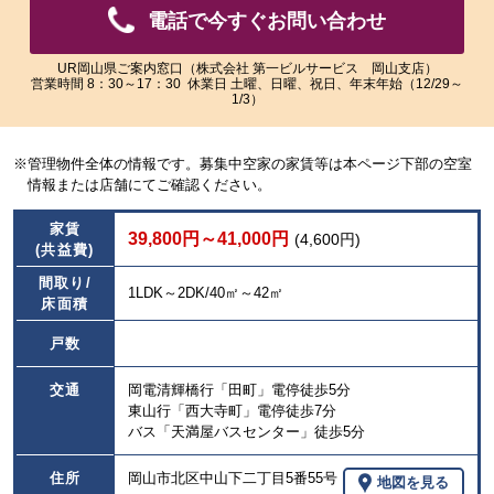
れ
れ
電話で今すぐお問い合わせ
た
た
画
画
UR岡山県ご案内窓口（株式会社 第一ビルサービス 岡山支店）
像
像
営業時間 8：30～17：30 休業日 土曜、日曜、祝日、年末年始（12/29～
1/3）
を
を
ご
ご
覧
覧
※管理物件全体の情報です。募集中空家の家賃等は本ページ下部の空室
い
い
情報または店舗にてご確認ください。
た
た
だ
だ
け
け
家賃
39,800円～41,000円
(4,600円)
ま
ま
(共益費)
す。
す。
間取り/
1LDK～2DK/40㎡～42㎡
床面積
戸数
交通
岡電清輝橋行「田町」電停徒歩5分
東山行「西大寺町」電停徒歩7分
バス「天満屋バスセンター」徒歩5分
住所
岡山市北区中山下二丁目5番55号
地図を見る