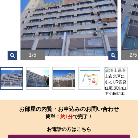
1/5
2/5
画
画
像
像
を
を
ク
ク
リ
リ
ッ
ッ
ク
ク
す
す
お部屋の内覧・お申込みのお問い合わせ
る
る
簡単！
約1分
で完了！
と、
と、
拡
拡
お電話の方はこちら
大
大
さ
さ