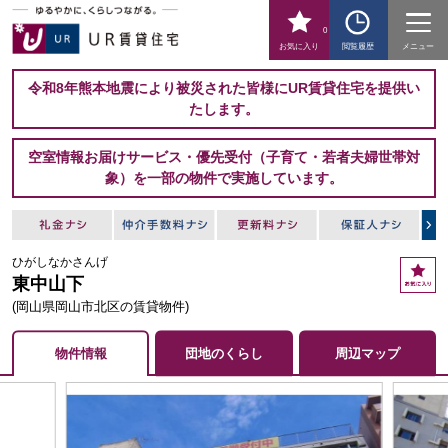
0
お気に入り
閲覧履歴
メニュー
令和8年熊本地震により被災された皆様にUR賃貸住宅を提供い
たします。
空室情報お届けサービス・優先受付（子育て・若者夫婦世帯対
象）を一部の物件で実施しています。
ひがしなかさんげ
お
東中山下
気
に
(岡山県岡山市北区の賃貸物件)
入
り
物件情報
団地のくらし
周辺マップ