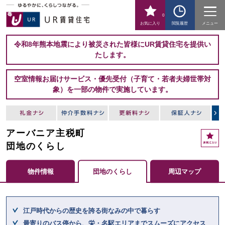
0
お気に入り
閲覧履歴
メニュー
令和8年熊本地震により被災された皆様にUR賃貸住宅を提供い
たします。
空室情報お届けサービス・優先受付（子育て・若者夫婦世帯対
象）を一部の物件で実施しています。
アーバニア主税町
お
気
団地のくらし
に
入
物件情報
団地のくらし
周辺マップ
り
ここからメインコンテンツになります。
江戸時代からの歴史を誇る街なみの中で暮らす
最寄りのバス停から、栄・名駅エリアまでスムーズにアクセス