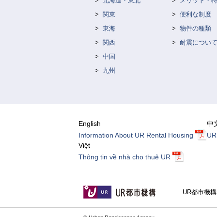
北海道・東北
メリット・
関東
便利な制度
東海
物件の種類
関西
耐震につい
中国
九州
English
中
Information About UR Rental Housing
U
Việt
Thông tin về nhà cho thuê UR
UR都市機