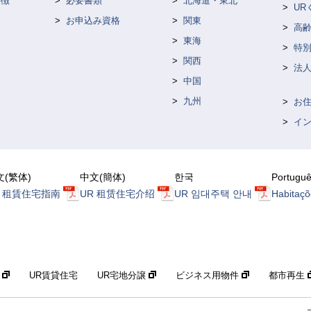
特徴
必要書類
北海道・東北
U
お申込み資格
関東
高
東海
特
て
関西
法人
中国
九州
お
イ
文(繁体)
中文(簡体)
한국
Portugu
R 租賃住宅指南
UR 租赁住宅介绍
UR 임대주택 안내
Habitaçõ
構
UR賃貸住宅
UR宅地分譲
ビジネス用物件
都市再生