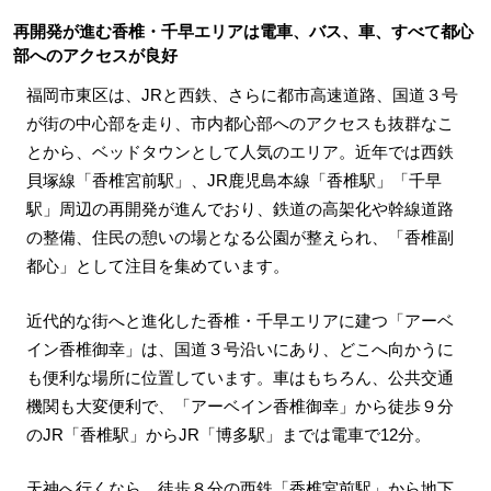
再開発が進む香椎・千早エリアは電車、バス、車、すべて都心
部へのアクセスが良好
福岡市東区は、JRと西鉄、さらに都市高速道路、国道３号
が街の中心部を走り、市内都心部へのアクセスも抜群なこ
とから、ベッドタウンとして人気のエリア。近年では西鉄
貝塚線「香椎宮前駅」、JR鹿児島本線「香椎駅」「千早
駅」周辺の再開発が進んでおり、鉄道の高架化や幹線道路
の整備、住民の憩いの場となる公園が整えられ、「香椎副
都心」として注目を集めています。
近代的な街へと進化した香椎・千早エリアに建つ「アーベ
イン香椎御幸」は、国道３号沿いにあり、どこへ向かうに
も便利な場所に位置しています。車はもちろん、公共交通
機関も大変便利で、「アーベイン香椎御幸」から徒歩９分
のJR「香椎駅」からJR「博多駅」までは電車で12分。
天神へ行くなら、徒歩８分の西鉄「香椎宮前駅」から地下