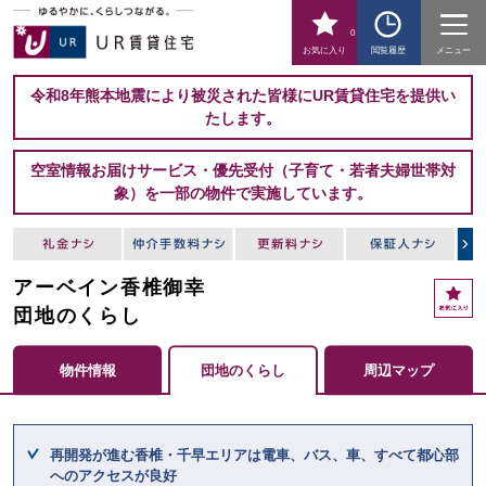
0
お気に入り
閲覧履歴
メニュー
令和8年熊本地震により被災された皆様にUR賃貸住宅を提供い
たします。
空室情報お届けサービス・優先受付（子育て・若者夫婦世帯対
象）を一部の物件で実施しています。
アーベイン香椎御幸
お
気
団地のくらし
に
入
物件情報
団地のくらし
周辺マップ
り
ここからメインコンテンツになります。
再開発が進む香椎・千早エリアは電車、バス、車、すべて都心部
へのアクセスが良好