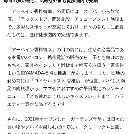
毎日の買い物も、気軽な外食も徒歩圏内で完結
「アーベイン香椎御幸」の周辺には、スーパーから飲食
店、ドラッグストア、商業施設、アミューズメント施設ま
で、多彩なスポットが充実しており、日々の暮らしに必要
なものは、ほぼ徒歩圏内で完結できます。
「アーベイン香椎御幸」の目の前には、生活の必需品であ
る家電やパソコン、携帯電話の販売から、子ども向けのお
もちゃ、家具やインテリア雑貨まで幅広く取扱う「家電住
まいる館YAMADA福岡香椎店」があります。また、団地の
斜め前には「ロイヤルホスト 香椎店」が位置。パパも大満
足の肉料理から、ママ会におすすめの平日限定のランチメ
ニュー、子ども連れにうれしいキッズプレートまで、バラ
エティー豊かな品ぞろえです。
さらに、2021年オープンした「ガーデンズ千早」は日々の
買い物やグルメを楽しむだけでなく、クリニックや公園、