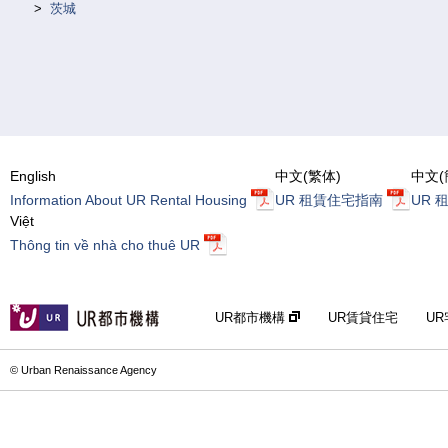
茨城
English
中文(繁体)
中文(
Information About UR Rental Housing
UR 租賃住宅指南
UR 
Việt
Thông tin về nhà cho thuê UR
UR都市機構
UR賃貸住宅
U
© Urban Renaissance Agency