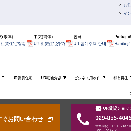
お
イ
文(繁体)
中文(簡体)
한국
Portugu
R 租賃住宅指南
UR 租赁住宅介绍
UR 임대주택 안내
Habitaçõ
構
UR賃貸住宅
UR宅地分譲
ビジネス用物件
都市再生
UR賃貸ショッ
029-855-404
すぐお問い合わせ
営業時間 10：00～18：
1/3）、5/3～5/5