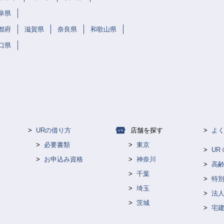
阜県
都府
滋賀県
奈良県
和歌山県
口県
URの借り方
店舗を探す
よ
必要書類
東京
U
お申込み資格
神奈川
高
千葉
特
埼玉
法人
茨城
宅