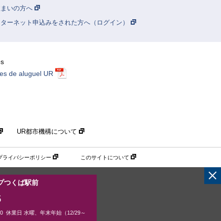
住まいの方へ
ンターネット申込みをされた方へ（ログイン）
ês
es de aluguel UR
UR都市機構について
プライバシーポリシー
このサイトについて
プつくば駅前
5
00 休業日 水曜、年末年始（12/29～