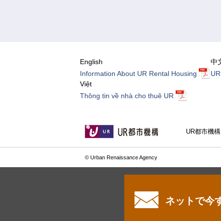
English
中
Information About UR Rental Housing
U
Việt
Thông tin về nhà cho thuê UR
UR都市機
© Urban Renaissance Agency
ネットで今