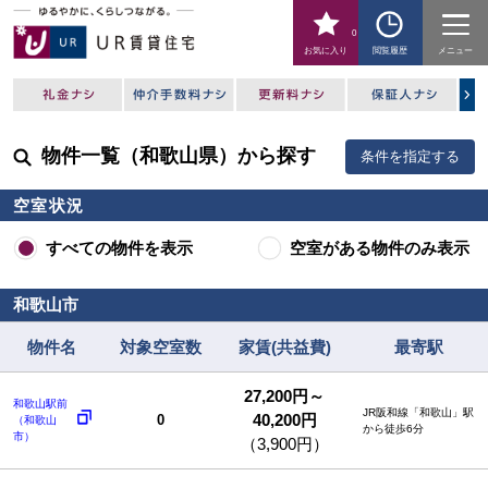
0
お気に入り
閲覧履歴
メニュー
物件一覧（和歌山県）から探す
条件を指定する
空室状況
すべての物件を表示
空室がある物件のみ表示
和歌山市
物件名
対象空室数
家賃(共益費)
最寄駅
27,200円～
和歌山駅前
JR阪和線「和歌山」駅
40,200円
0
（和歌山
から徒歩6分
市）
（3,900円）