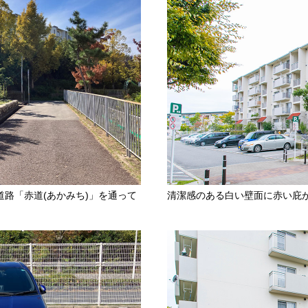
路「赤道(あかみち)」を通って
清潔感のある白い壁面に赤い庇