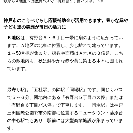
駅からＡ地区へは阪急バスで「有野台１丁目バス停」下車
神戸市のこうべぐらし応援補助金が活用できます。豊かな緑や
子ども達の笑顔が毎日の活力に
Ｂ地区は、有野台５・６丁目一帯に扇のように広がってい
ます。Ａ地区の北東に位置し、少し離れて建っています。
１～58号棟が集まり、棟数や面積はＡ地区の３倍超。こち
らの敷地内も、秋は鮮やかな赤や黄に染まる木々に囲まれ
ています。
最寄り駅は「五社駅」の隣駅「岡場駅」です。同じくバス
で５～６分、団地内にある「有野台５丁目バス停」または
「有野台６丁目バス停」で下車します。「岡場駅」は神戸
三田国際公園都市の南部に位置するニュータウン・藤原台
の中心駅でもあり、駅前には大型商業施設が集まっていま
す。