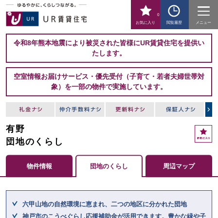
0
お気に入り
閲覧履歴
メニュー
令和8年熊本地震により被災された皆様にUR賃貸住宅を提供い
たします。
空室情報お届けサービス・優先受付（子育て・若者夫婦世帯対
象）を一部の物件で実施しています。
有野
お
気
団地のくらし
に
入
物件情報
団地のくらし
周辺マップ
り
ここからメインコンテンツになります。
六甲山地の自然環境に恵まれ、二つの地区に分かれた団地
神戸市のこうべぐらし応援補助金が活用できます。豊かな緑や子