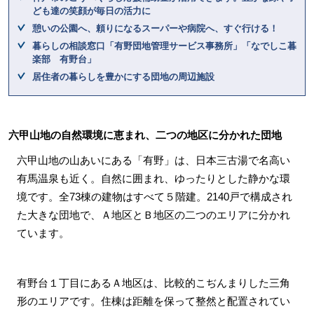
ども達の笑顔が毎日の活力に
憩いの公園へ、頼りになるスーパーや病院へ、すぐ行ける！
暮らしの相談窓口「有野団地管理サービス事務所」「なでしこ暮
楽部 有野台」
居住者の暮らしを豊かにする団地の周辺施設
六甲山地の自然環境に恵まれ、二つの地区に分かれた団地
六甲山地の山あいにある「有野」は、日本三古湯で名高い
有馬温泉も近く。自然に囲まれ、ゆったりとした静かな環
境です。全73棟の建物はすべて５階建。2140戸で構成され
た大きな団地で、Ａ地区とＢ地区の二つのエリアに分かれ
ています。
有野台１丁目にあるＡ地区は、比較的こぢんまりした三角
形のエリアです。住棟は距離を保って整然と配置されてい