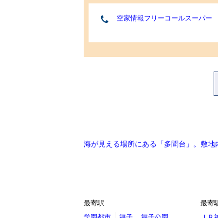
空家情報フリーコールスーパー
海が見える場所にある「多聞台」。敷地
最寄駅
最寄
学園都市
舞子
舞子公園
ＪＲ