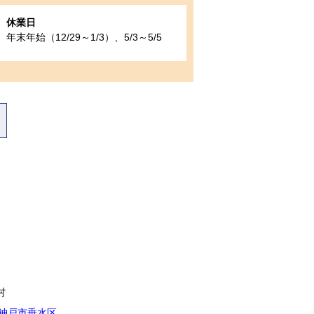
休業日
年末年始（12/29～1/3）、5/3～5/5
村
神戸市垂水区