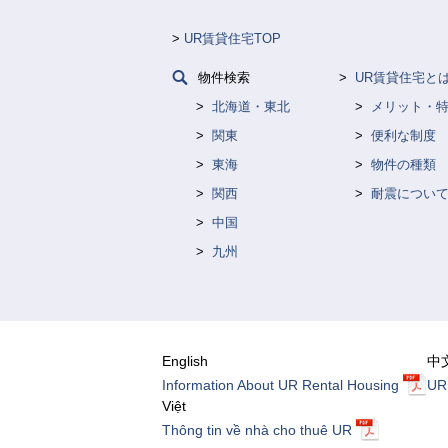
UR賃貸住宅TOP
物件検索
UR賃貸住宅と
北海道・東北
メリット・
関東
便利な制度
東海
物件の種類
関西
耐震につい
中国
九州
English
中
Information About UR Rental Housing
U
Việt
Thông tin về nhà cho thuê UR