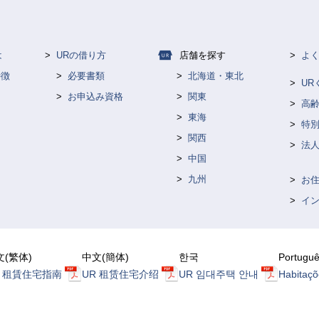
は
URの借り方
店舗を探す
よ
特徴
必要書類
北海道・東北
U
お申込み資格
関東
高
東海
特
て
関西
法人
中国
九州
お
イ
文(繁体)
中文(簡体)
한국
Portugu
R 租賃住宅指南
UR 租赁住宅介绍
UR 임대주택 안내
Habitaçõ