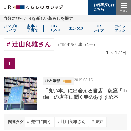
お部屋探しは
こちら
（別
ウ
Menu
自分にぴったりな新しい暮らしを探す
ィ
ン
シンプル
家事・
DIY
UR
ライフ
ド
エンタメ
ライフ
子育て
リノベ
ライフ
プラン
ウ
で
開
辻山良雄さん
に関する記事（
1
件）
き
ま
1 ～ 1
/
1
件
す）
1
2019.03.15
「良い本」に出会える書店、荻窪「Ti
tle」の店主に聞く春のおすすめ本
先生に聞く
辻山良雄さん
東京
関連タグ