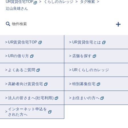
UR賃貸住宅TOP
くらしのカレッジ
タグ検索
辻山良雄さん
収納
山田全自動さん
DIY
学生
物件検索
家事
職員に聞く
“ここだけ”のくらし
ラジオ
防災
まつり/フェス
UR賃貸住宅TOP
UR賃貸住宅とは
犬ん子さん
遠山健太さん
ブブさん
URの借り方
店舗を探す
入居者が語る
タレント
リビング
よくあるご質問
URくらしのカレッジ
コーディネート
キッチン
料理
高齢者向け賃貸住宅
特別募集住宅
スポット紹介
まち紹介/探訪
法人の皆さまへ(社宅利用)
お住まいの方へ
スケラッコさん
ロングアイランド
インターネット申込を
された方へ
ユージさん
建築
MUJI