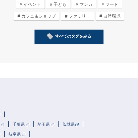
イベント
子ども
マンガ
フード
カフェ＆ショップ
ファミリー
自然環境
安心・安全
インテリア
イラスト
すべてのタグをみる
子育てしやすいワケ
リノベーション
まちづくり
長く住みたいワケ
デザイン
収納
山田全自動さん
DIY
学生
家事
職員に聞く
“ここだけ”のくらし
ラジオ
防災
まつり/フェス
犬ん子さん
遠山健太さん
ブブさん
入居者が語る
タレント
リビング
コーディネート
キッチン
料理
スポット紹介
まち紹介/探訪
スケラッコさん
ロングアイランド
ユージさん
千葉県
埼玉県
茨城県
建築
MUJI
ゆるやかに、くらしつながる話
岐阜県