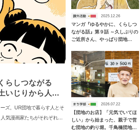
2025.12.26
マンガ『ゆるやかに、くらしつ
ながる話』第９話 ～久しぶりの
ご近所さん、やっぱり団地…
くらしつながる
、土いじりから人…
2026.07.22
リーズ。UR団地で暮らす人とそ
【団地のお店】「元気でいてほ
、人気漫画家たちがそれぞれ…
しい」から始まった、親子で営
む団地の釣り堀。千鳥橋団地…