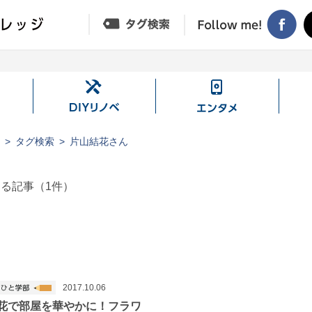
DIY
エ
リ
ン
ノ
タ
ジ
タグ検索
片山結花さん
ベ
メ
する記事（
1
件）
2017.10.06
花で部屋を華やかに！フラワ