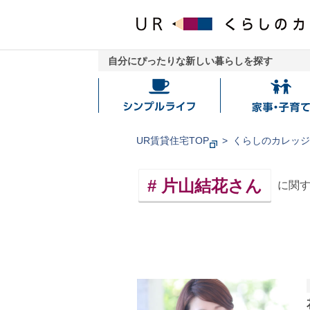
自分にぴったりな新しい暮らしを探す
シ
家
ン
事・
プ
子
UR賃貸住宅TOP
くらしのカレッ
ル
育
ラ
て
片山結花さん
に関
イ
フ