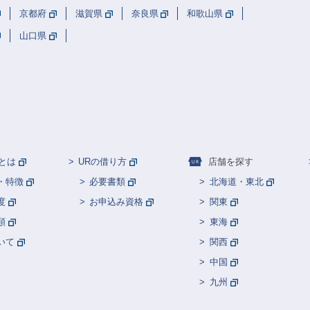
京都府
滋賀県
奈良県
和歌山県
アート
ガーデニング
観葉植物
エコライフ
山口県
倉花唯さん
またあした、よつば団地で！
吉岡里帆さん
これからのくらしSTORY
都市計画
洗面所
玄関
ツルリンゴスターさん
探し絵
あたらしいくらし
島本美由紀さん
みんなのおうちSTORY
ゆるやかに、くらしつながる連載
山田亮さん
とは
URの借り方
店舗を探す
602号、木の見える部屋
告知
生きもの
・特徴
必要書類
北海道・東北
ビューティー
さかのまどかさん
ユペチカさん
度
お申込み資格
関東
類
東海
うえはらけいたさん
講師紹介
農業
千葉雄大さん
いて
関西
声優・俳優
近居
リフォーム
音楽
トイレ
中国
IKEA
長谷川あかりさん
前田有紀さん
けんさん
九州
窪田俊さん
並庭マチコさん
スタイリング
学校