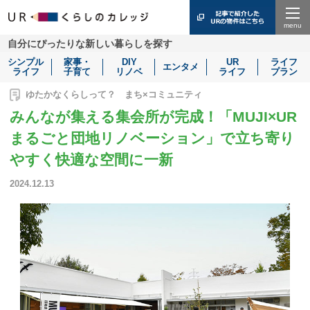
Menu
自分にぴったりな新しい暮らしを探す
シンプル
家事・
DIY
UR
ライフ
エンタメ
ライフ
子育て
リノベ
ライフ
プラン
ゆたかなくらしって？ まち×コミュニティ
みんなが集える集会所が完成！「MUJI×UR
まるごと団地リノベーション」で立ち寄り
やすく快適な空間に一新
2024.12.13