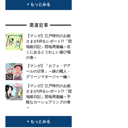
+ もっとみる
【マンガ】江戸時代のお姫
さまがURをレポート!?「団
地姫日記」団地周遊編～近
くにあるとうれしい遊び場
の巻～
【マンガ】「カフェ・デア
ールの日常」～緑の職人・
グリーンマネージャー編～
【マンガ】江戸時代のお姫
さまがURをレポート!?「団
地姫日記」団地周遊編～手
軽なカーシェアリングの巻
～
+ もっとみる