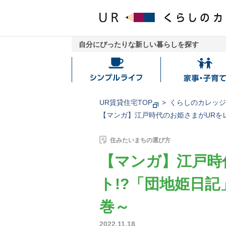
自分にぴったりな新しい暮らしを探す
シ
家
ン
事・
プ
子
UR賃貸住宅TOP
くらしのカレッ
ル
育
【マンガ】江戸時代のお姫さまがURを
ラ
て
イ
住みたいまちの選び方
フ
【マンガ】江戸時
ト!?「団地姫日
巻～
2022.11.18