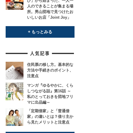
び」から始まった、一人一
人のできることが集まる場
所。男山団地で見つけたお
いしいお店「Joint Joy」
+ もっとみる
住民票の移し方。基本的な
方法や手続きのポイント、
注意点
マンガ『ゆるやかに、くら
しつながる話』第16話 ～
私のとっておきを団地フリ
マに出品編～
「定期借家」と「普通借
家」の違いとは？借り主か
ら見たメリットと注意点