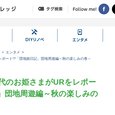
DIY
エ
リ
ン
ノ
タ
ジ
エンタメ
ベ
メ
レポート!?「団地姫日記」団地周遊編～秋の楽しみの巻～
代のお姫さまがURをレポー
記」団地周遊編～秋の楽しみの