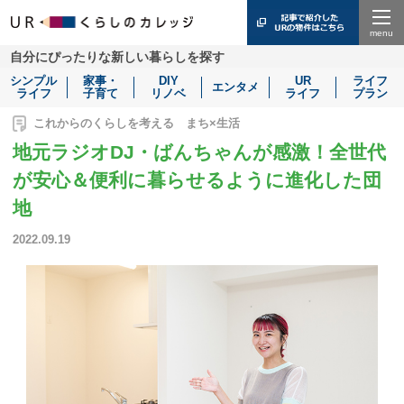
Menu
自分にぴったりな新しい暮らしを探す
シンプル
家事・
DIY
UR
ライフ
エンタメ
ライフ
子育て
リノベ
ライフ
プラン
これからのくらしを考える まち×生活
地元ラジオDJ・ばんちゃんが感激！全世代
が安心＆便利に暮らせるように進化した団
地
2022.09.19