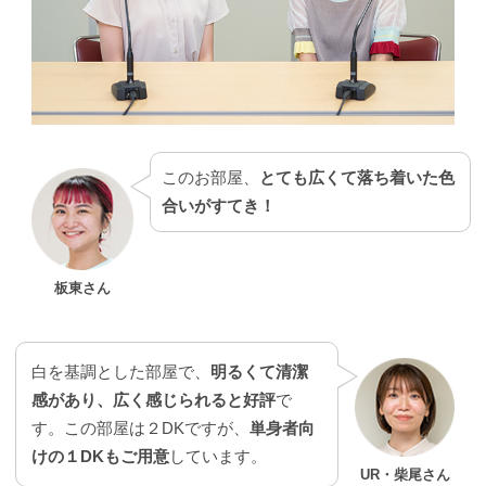
このお部屋、
とても広くて落ち着いた色
合いがすてき！
板東さん
白を基調とした部屋で、
明るくて清潔
感があり、広く感じられると好評
で
す。この部屋は２DKですが、
単身者向
けの１DKもご用意
しています。
UR・柴尾さん