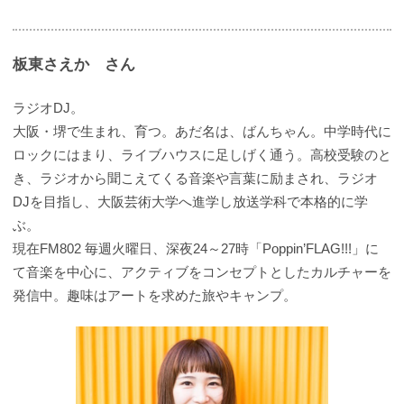
板東さえか さん
ラジオDJ。
大阪・堺で生まれ、育つ。あだ名は、ばんちゃん。中学時代に
ロックにはまり、ライブハウスに足しげく通う。高校受験のと
き、ラジオから聞こえてくる音楽や言葉に励まされ、ラジオ
DJを目指し、大阪芸術大学へ進学し放送学科で本格的に学
ぶ。
現在FM802 毎週火曜日、深夜24～27時「Poppin’FLAG!!!」に
て音楽を中心に、アクティブをコンセプトとしたカルチャーを
発信中。趣味はアートを求めた旅やキャンプ。