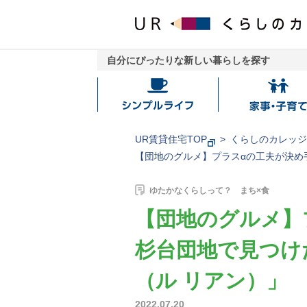
自分にぴったりな新しい暮らしを探す
シ
家
ン
事・
プ
子
UR賃貸住宅TOP
くらしのカレッ
ル
育
【団地のグルメ】プラスαの工夫が決め手
ラ
て
イ
ゆたかなくらしって？ まち×食
フ
【団地のグルメ】
杉台団地で見つけた
（ル リアン）」
2022.07.20