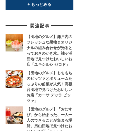
+ もっとみる
【団地のグルメ】瀬戸内の
フレッシュな果物＆オリジ
ナルの組み合わせが光ると
っておきのかき氷。袖ヶ浦
団地で見つけたおいしいお
店「ユキシルシ ゼロド」
【団地のグルメ】もちもち
のピッツァとボリュームた
っぷりの前菜が人気！高根
台団地で見つけたおいしい
お店「カーサ デッラ ピッ
ツァ」
【団地のグルメ】「おむす
び」から始まった、一人一
人のできることが集まる場
所。男山団地で見つけたお