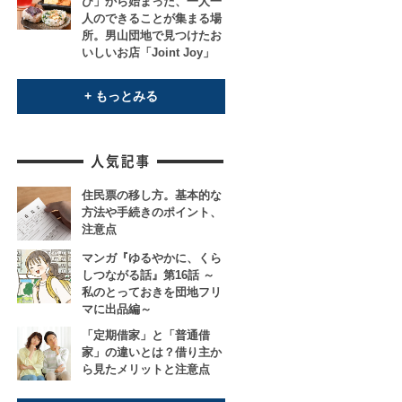
び」から始まった、一人一
人のできることが集まる場
所。男山団地で見つけたお
いしいお店「Joint Joy」
+ もっとみる
住民票の移し方。基本的な
方法や手続きのポイント、
注意点
マンガ『ゆるやかに、くら
しつながる話』第16話 ～
私のとっておきを団地フリ
マに出品編～
「定期借家」と「普通借
家」の違いとは？借り主か
ら見たメリットと注意点