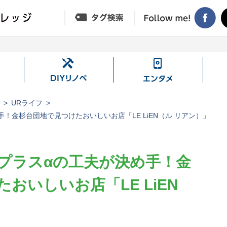
DIY
エ
リ
ン
ノ
タ
ジ
URライフ
ベ
メ
！金杉台団地で見つけたおいしいお店「LE LiEN（ル リアン）」
プラスαの工夫が決め手！金
おいしいお店「LE LiEN