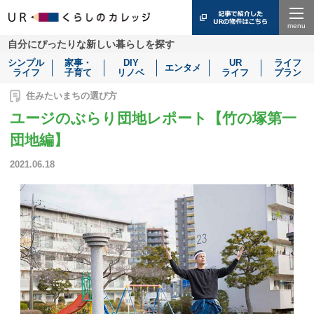
Menu
自分にぴったりな新しい暮らしを探す
シンプル
家事・
DIY
UR
ライフ
エンタメ
ライフ
子育て
リノベ
ライフ
プラン
住みたいまちの選び方
ユージのぶらり団地レポート【竹の塚第一
団地編】
2021.06.18