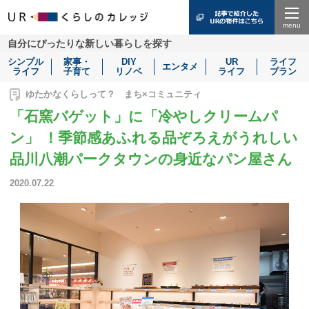
Menu
自分にぴったりな新しい暮らしを探す
シンプル
家事・
DIY
UR
ライフ
エンタメ
ライフ
子育て
リノベ
ライフ
プラン
ゆたかなくらしって？ まち×コミュニティ
「石窯バゲット」に「冷やしクリームパ
ン」 ！季節感あふれる品ぞろえがうれしい
品川八潮パークタウンの身近なパン屋さん
2020.07.22