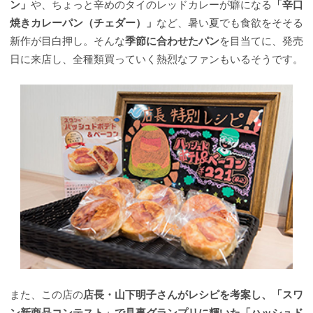
ン」
や、ちょっと辛めのタイのレッドカレーが癖になる
「辛口
焼きカレーパン（チェダー）」
など、暑い夏でも食欲をそそる
新作が目白押し。そんな
季節に合わせたパン
を目当てに、発売
日に来店し、全種類買っていく熱烈なファンもいるそうです。
また、この店の
店長・山下明子さんがレシピを考案し、「スワ
ン新商品コンテスト」で見事グランプリに輝いた「ハッシュド