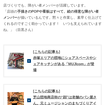
店づくりでも、障がい者メンバーが活躍しています。
「店頭の
手描きのPOPや看板はすべて、絵の得意な障がい者
メンバー
が描いているんです。黙々と作業し、素早く仕上げて
くれるのですごく助かっています！ いつも支えられています
ね。」（目黒さん）
[こちらの記事も]
赤塚エリアの団地にシェアスペースやシ
ェアキッチンがある「MUJIcom」が登
場
[こちらの記事も]
芝山団地商店街の“顔”は老舗のパン屋さ
ん。元ミュージシャンのまちづくりアイ