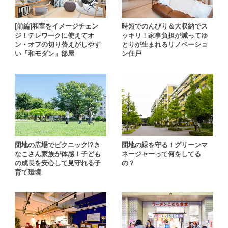
[前編]和室をイメージチェン
時短でのんびり＆大収納でス
ジ！テレワークに使えてオ
ッキリ！家事負担が減ってゆ
ン・オフの切り替えがしやす
とりが生まれるリノベーショ
い「和モダン」部屋
ン住戸
団地の広場でピクニック!?き
団地の緑を守る！グリーンマ
なこさん家族が体感！子ども
ネージャーって何をしてる
の成長を安心して見守れる子
の？
育て環境