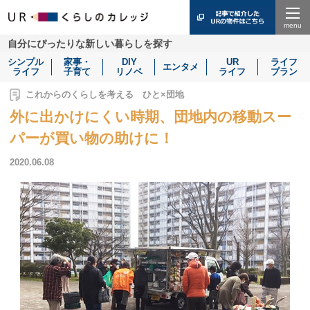
Menu
自分にぴったりな新しい暮らしを探す
シンプル
家事・
DIY
UR
ライフ
エンタメ
ライフ
子育て
リノベ
ライフ
プラン
これからのくらしを考える ひと×団地
外に出かけにくい時期、団地内の移動スー
パーが買い物の助けに！
2020.06.08