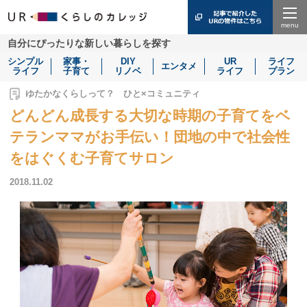
Menu
自分にぴったりな新しい暮らしを探す
シンプル
家事・
DIY
UR
ライフ
エンタメ
ライフ
子育て
リノベ
ライフ
プラン
ゆたかなくらしって？ ひと×コミュニティ
どんどん成長する大切な時期の子育てをベ
テランママがお手伝い！団地の中で社会性
をはぐくむ子育てサロン
2018.11.02