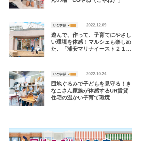
んの場「COやね（こやね）」
2022.12.09
遊んで、作って、子育てにやさし
い環境を体感！マルシェも楽しめ
た、「浦安マリナイースト２１望
海の街」の「オータムフェスティ
バル」
2022.10.24
団地ぐるみで子どもを見守る！き
なこさん家族が体感するUR賃貸
住宅の温かい子育て環境