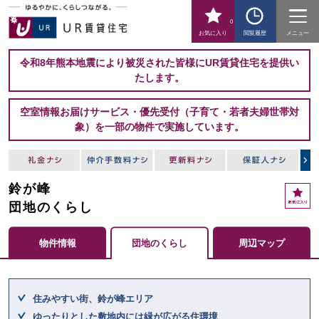
0
お気に入り
閲覧履歴
メニュー
令和8年熊本地震により被災された皆様にUR賃貸住宅を提供い
たします。
空室情報お届けサービス・優先受付（子育て・若者夫婦世帯対
象）を一部の物件で実施しています。
鈴が峰
お
気
団地のくらし
に
入
物件情報
団地のくらし
周辺マップ
り
ここからメインコンテンツになります。
住みやすい街、鈴が峰エリア
ゆったりとした敷地内には緑が広がる住環境