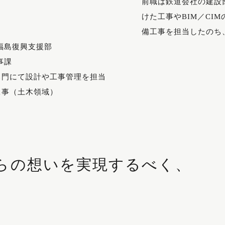
前職は鉄道会社の建設
けた工事やBIM／CI
備工事を担当したのち
）
福島復興支援部
事課
部門にて設計や工事管理を担当
工事（土木領域）
らの想いを実現するべく、
。