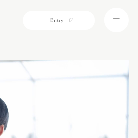
Entry
メ
ニ
ュ
ー