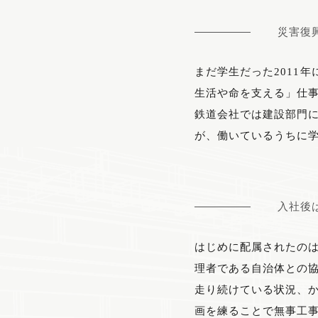
災害復
まだ学生だった2011
生活や命を支える」仕
鉄道会社では建設部門に
が、働いているうちに
入社後
はじめに配属されたの
理者である自治体との
走り続けている状況、
画を練ることで無事工