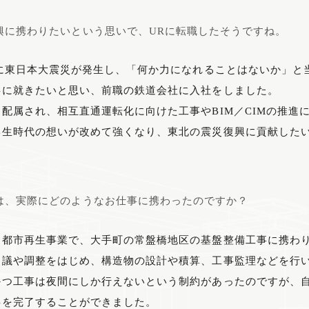
興に携わりたいという思いで、URに転職したそうですね。
年に東日本大震災が発生し、「何か力になれることはないか」
事に就きたいと思い、前職の鉄道会社に入社をしました。
配属され、相互直通運転化に向けた工事やBIM／CIMの推進
学生時代の想いが改めて強くなり、東北の震災復興に貢献した
は、実際にどのようなお仕事に携わったのですか？
は都市再生事業で、大手町の常盤橋地区の基盤整備工事に携わ
協議や調整をはじめ、構造物の設計や積算、工事監理などを行
かつ工事は夜間にしか行えないという制約があったのですが、
事を完了することができました。