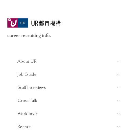
About UR
Job Guide
Staff Interviews
Cross Talk
Work Style
Recruit