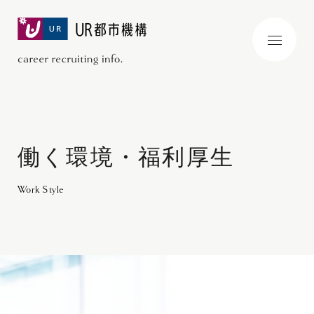
メ
ニ
ュ
ー
働く環境・福利厚生
Work Style