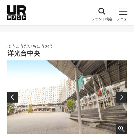
開
テナント検索
メニュー
く
ようこうだいちゅうおう
洋光台中央
前
次
へ
へ