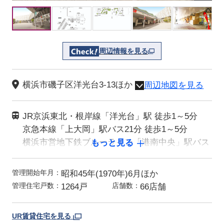
画
画
画
画
画
画
画
画
画
画
画
像
像
像
像
像
像
像
像
像
像
像
を
を
を
を
を
を
を
を
を
を
を
ク
ク
ク
ク
ク
ク
ク
ク
ク
ク
ク
リ
リ
リ
リ
リ
リ
リ
リ
リ
リ
リ
ッ
ッ
ッ
ッ
ッ
ッ
ッ
ッ
ッ
ッ
ッ
周辺情報を見る
ク
ク
ク
ク
ク
ク
ク
ク
ク
ク
ク
す
す
す
す
す
す
す
す
す
す
す
る
る
る
る
る
る
る
る
る
る
る
横浜市磯子区洋光台3-13ほか
周辺地図を見る
と
と
と
と
と
と
と
と
と
と
と
所
拡
拡
拡
拡
拡
拡
拡
拡
拡
拡
拡
在
大
大
大
大
大
大
大
大
大
大
大
地
さ
さ
さ
さ
さ
さ
さ
さ
さ
さ
さ
JR京浜東北・根岸線「洋光台」駅 徒歩1～5分
れ
れ
れ
れ
れ
れ
れ
れ
れ
れ
れ
交
京急本線「上大岡」駅バス21分 徒歩1～5分
た
た
た
た
た
た
た
た
た
た
た
通
画
画
画
画
画
画
画
画
画
画
画
横浜市営地下鉄ブルーライン「港南中央」駅バス
もっと見る
像
像
像
像
像
像
像
像
像
像
像
18分 徒歩1～5分
を
を
を
を
を
を
を
を
を
を
を
ご
ご
ご
ご
ご
ご
ご
ご
ご
ご
ご
管理開始年月：
昭和45年(1970年)6月ほか
覧
覧
覧
覧
覧
覧
覧
覧
覧
覧
覧
い
い
い
い
い
い
い
い
い
い
い
管理住宅戸数：
店舗数：
1264戸
66店舗
た
た
た
た
た
た
た
た
た
た
た
だ
だ
だ
だ
だ
だ
だ
だ
だ
だ
だ
け
け
け
け
け
け
け
け
け
け
け
UR賃貸住宅を見る
ま
ま
ま
ま
ま
ま
ま
ま
ま
ま
ま