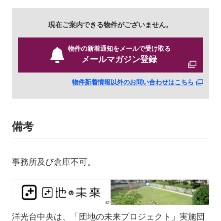
す
す
す
す
す
す
す
す
す
す
す
現在ご案内できる物件がございません。
物件の新着通知をメールで受け取る
メールマガジン登録
物件新着情報以外のお問い合わせはこちら
備考
事務所及び倉庫不可。
洋光台中央は、「団地の未来プロジェクト」実施団