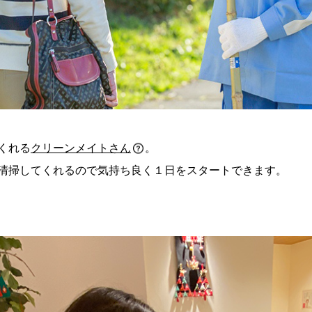
くれる
クリーンメイトさん
。
モ
清掃してくれるので気持ち良く１日をスタートできます。
ー
ダ
ル
を
開
く