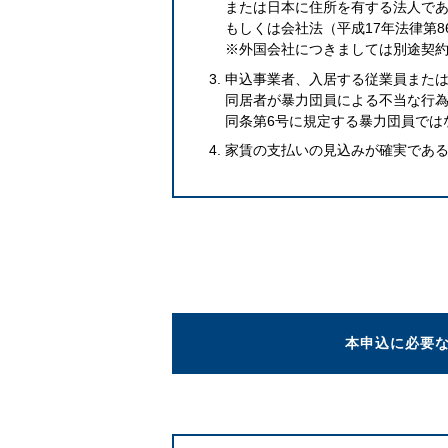
または日本に住所を有する法人で
もしくは会社法（平成17年法律第
※外国会社につきましては別途契
申込事業者、入居する従業員また
同居者が暴力団員による不当な行為
同条第6号に規定する暴力団員では
家賃の支払いの見込みが確実であ
本申込に必要